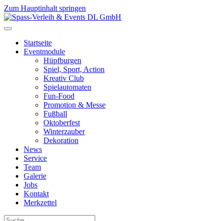
Zum Hauptinhalt springen
Startseite
Eventmodule
Hüpfburgen
Spiel, Sport, Action
Kreativ Club
Spielautomaten
Fun-Food
Promotion & Messe
Fußball
Oktoberfest
Winterzauber
Dekoration
News
Service
Team
Galerie
Jobs
Kontakt
Merkzettel