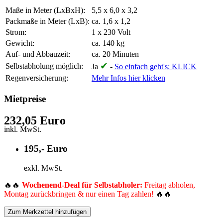
Maße in Meter (LxBxH):
5,5 x 6,0 x 3,2
Packmaße in Meter (LxB):
ca. 1,6 x 1,2
Strom:
1 x 230 Volt
Gewicht:
ca. 140 kg
Auf- und Abbauzeit:
ca. 20 Minuten
✔
Selbstabholung möglich:
Ja
-
So einfach geht's: KLICK
Regenversicherung:
Mehr Infos hier klicken
Mietpreise
232,05 Euro
inkl. MwSt.
195,- Euro
exkl. MwSt.
🔥🔥
Wochenend-Deal für Selbstabholer:
Freitag abholen,
Montag zurückbringen & nur einen Tag zahlen!
🔥🔥
Zum Merkzettel hinzufügen