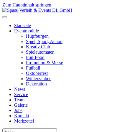
Zum Hauptinhalt springen
Startseite
Eventmodule
Hüpfburgen
Spiel, Sport, Action
Kreativ Club
Spielautomaten
Fun-Food
Promotion & Messe
Fußball
Oktoberfest
Winterzauber
Dekoration
News
Service
Team
Galerie
Jobs
Kontakt
Merkzettel