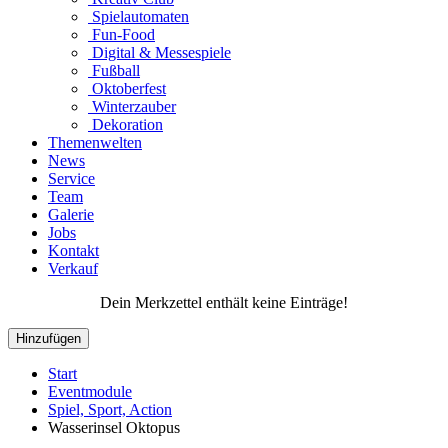
Spielautomaten
Fun-Food
Digital & Messespiele
Fußball
Oktoberfest
Winterzauber
Dekoration
Themenwelten
News
Service
Team
Galerie
Jobs
Kontakt
Verkauf
Dein Merkzettel enthält keine Einträge!
Hinzufügen
Start
Eventmodule
Spiel, Sport, Action
Wasserinsel Oktopus