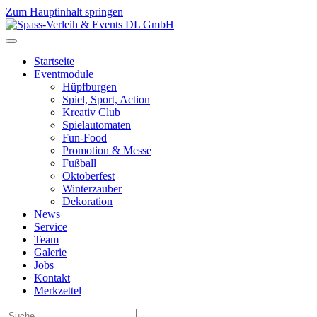
Zum Hauptinhalt springen
Startseite
Eventmodule
Hüpfburgen
Spiel, Sport, Action
Kreativ Club
Spielautomaten
Fun-Food
Promotion & Messe
Fußball
Oktoberfest
Winterzauber
Dekoration
News
Service
Team
Galerie
Jobs
Kontakt
Merkzettel